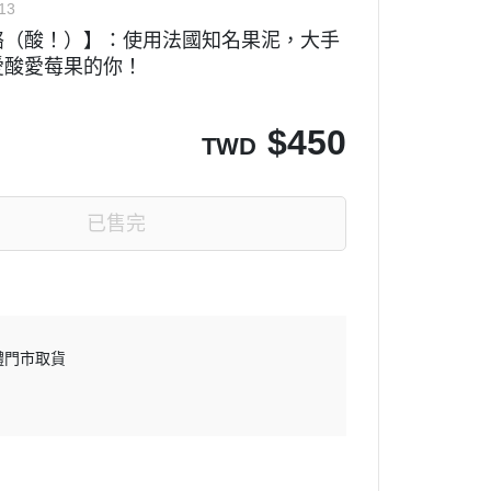
13
酪（酸！）】：使用法國知名果泥，大手
愛酸愛莓果的你！
$
450
TWD
已售完
體門市取貨