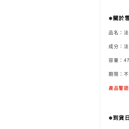
關於
❄
品名：法
成分：法
容量：
4
期限：不
產品警語
到貨
❄