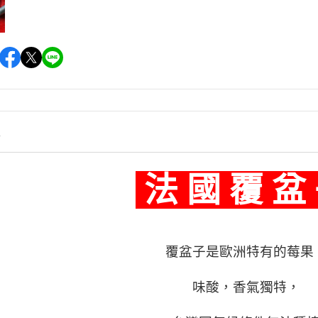
情
法 國 覆 盆
覆盆子是歐洲特有的莓果
味酸，香氣獨特，