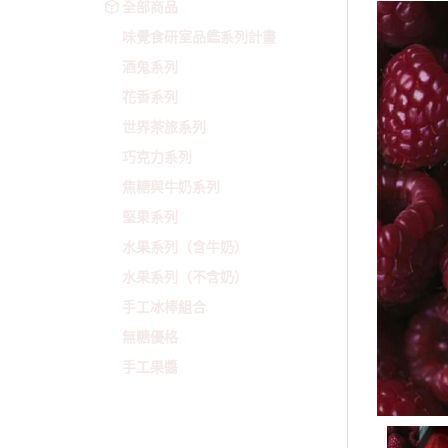
全部商品
味覺食研室品鑑系列計畫
酒鬼系列
花香系列
世界茶旅系列
巧克力系列
焦糖與牛奶系列
堅果系列
水果系列（含牛奶）
水果系列（不含奶）
手工冰棒組合
無糖優格
手工果醬