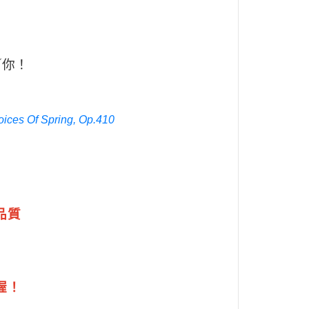
／你！
ices Of Spring, Op.410
品質
配
喔！