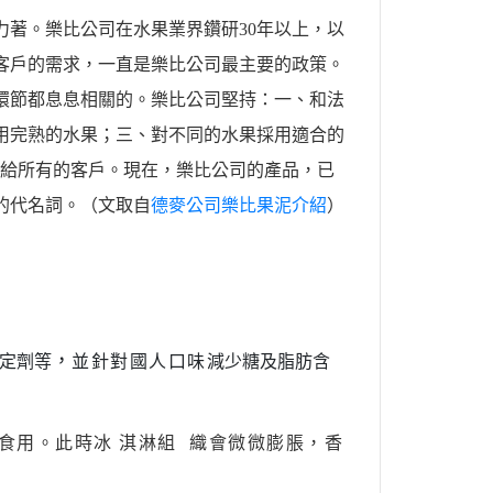
力著。樂比公司在水果業界鑽研
30
年以上，以
客戶的需求，一直是樂比公司最主要的政策。
環節都息息相關的。樂比公司堅持：一、和法
用完熟的水果；三、對不同的水果採用適合的
給所有的客戶。現在，樂比公司的產品，已
的代名詞。（文取自
德麥公司樂比果泥介紹
）
，
定劑等
並針對國人口味
減少糖及脂肪含
食用。此時冰 淇淋組
織會微微膨脹，香