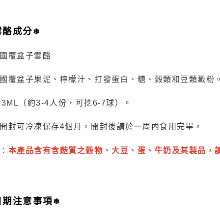
雪酪成分
❄
國覆盆子雪酪
國覆盆子果泥、檸檬汁、打發蛋白、糖、穀類和豆類澱粉
73ML
（約
3-4
人份，可挖
6-7
球）。
開封可冷凍保存
4
個月，開封後請於一周內食用完畢。
：
本產品含有含麩質之穀物、大豆、蛋、牛奶及其製品，
日期注意事項
❄