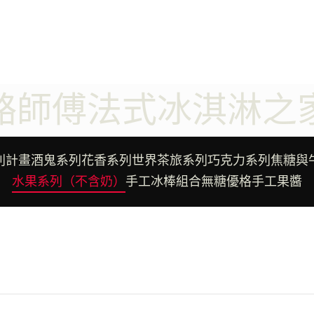
駱師傅法式冰淇淋之
列計畫
酒鬼系列
花香系列
世界茶旅系列
巧克力系列
焦糖與
水果系列（不含奶）
手工冰棒組合
無糖優格
手工果醬