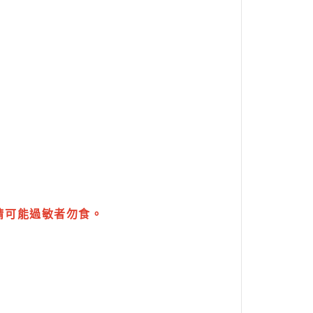
。
請可能過敏者勿食。