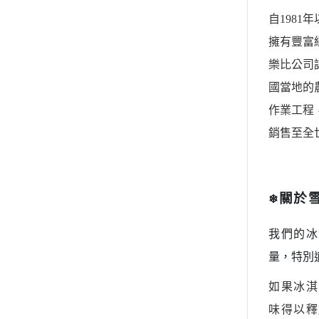
自
1981
年
擁有豐富
樂比公司
國當地的
作業工程
銷售至全
關於
❄
我們的冰
量，特別
如果冰淇
味得以釋