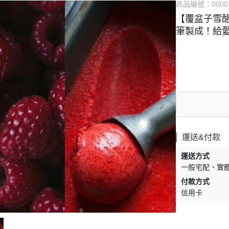
商品編號：
0000
【覆盆子雪
筆製成！給
運送&付款
運送方式
一般宅配
實
付款方式
信用卡