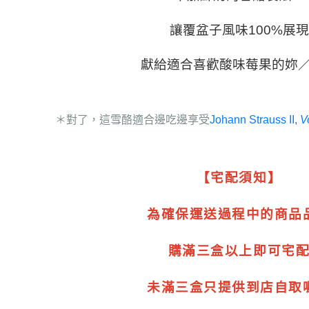
讓覆盆子風味
100%
展現
獻給適合喜歡酸味莓果的妳
＊對了，這雪酪適合邊吃邊享受
Johann Strauss II,
Vo
【宅配須知】
為確保運送過程中的商品
購滿三盒以上即可宅
未滿三盒只提供到店自取