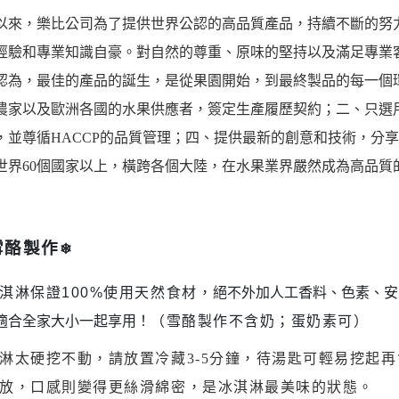
以來，樂比公司為了提供世界公認的高品質產品，持續不斷的努
經驗和專業知識自豪。對自然的尊重、原味的堅持以及滿足專業
認為，最佳的產品的誕生，是從果園開始，到最終製品的每一個
農家以及歐洲各國的水果供應者，簽定生產履歷契約；二、只選
，並尊循
HACCP
的品質管理；四、提供最新的創意和技術，分享
世界
60
個國家以上，橫跨各個大陸，在水果業界嚴然成為高品質
雪酪製作
❄
淇淋保證
100%
使用天然食材，
絕不外加人工香料、色素、安
適合全家大小一起享用！
（雪酪製作不含奶；蛋奶素可）
淋太硬挖不動，請放置冷藏
3-5
分鐘，待湯匙可輕易挖起再
放，口感則變得更絲滑綿密，是冰淇淋最美味的狀態。