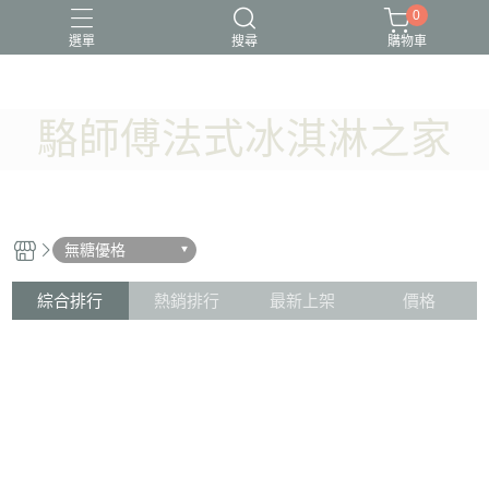
0
選單
搜尋
購物車
駱師傅法式冰淇淋之家
無糖優格
綜合排行
熱銷排行
最新上架
價格