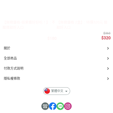
【無糖優格-搭果醬好好吃！】: 不
【無糖優格 2盒】: 特價320元 酸
酸微甜好入口
甜好入口
$360
$320
$180
關於
全部商品
付款方式說明
隱私權條款
繁體中文