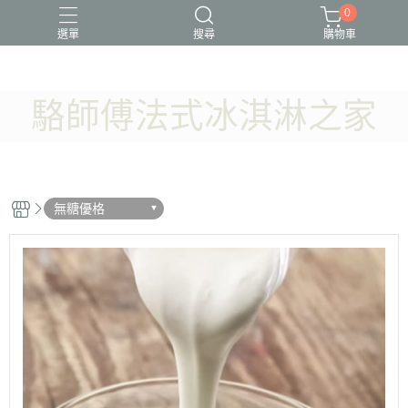
0
選單
搜尋
購物車
駱師傅法式冰淇淋之家
無糖優格