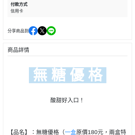
付款方式
信用卡
分享商品到
商品詳情
無 糖 優 格
酸甜
好入口！
【品名】：無糖優格（
一盒
原價
180
元，兩盒特