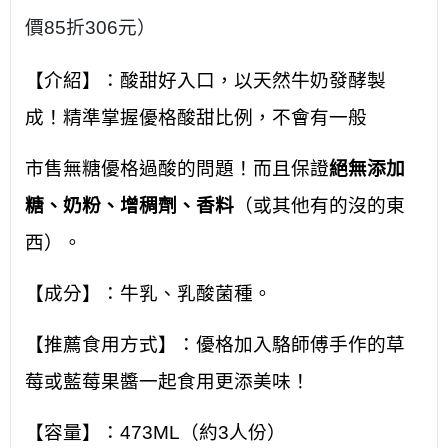
價
85
折
306
元）
【介紹】：
酸甜好入口，以
天然牛奶發酵製
成！精準掌握優格酸甜比例，不會有一般
市售無糖優格過酸的問題！
而且保證
絕無添加
糖
、奶粉、
增稠劑、香料
（或其他有的沒
的東
西）。
【成分】：牛乳、乳酸菌種。
【推薦食用方式】：
優格
加入駱師傅手作的草
莓或藍莓果醬
一起食用更添美味！
【容量】：
473ML
（約
3
人份）